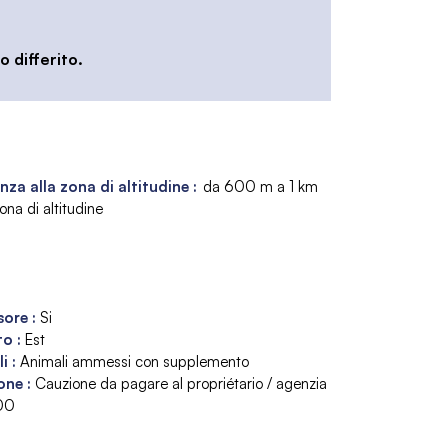
 differito.
nza alla zona di altitudine :
da 600 m a 1 km
ona di altitudine
sore
:
Si
to
:
Est
li
:
Animali ammessi con supplemento
one
:
Cauzione da pagare al propriétario / agenzia
00