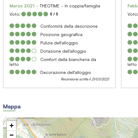
Marzo 2021
THEOTIME
In coppia/famiglia
Febb
Voto:
Voto
5
/ 5
Conformità della descrizione
Posizione geografica
Pulizia dell'alloggio
Dotazione dell'alloggio
Comfort della biancheria da
letto
letto
Decorazione dell'alloggio
Recensione scritta il 21/03/2021
Mappa
+
−