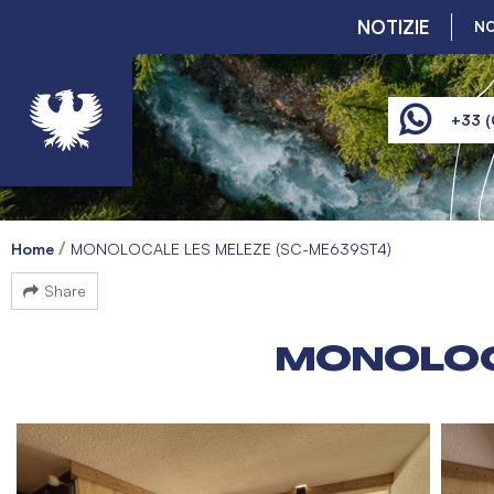
NOTIZIE
NO
+33 (
Home
MONOLOCALE LES MELEZE (SC-ME639ST4)
Share
MONOLOCA