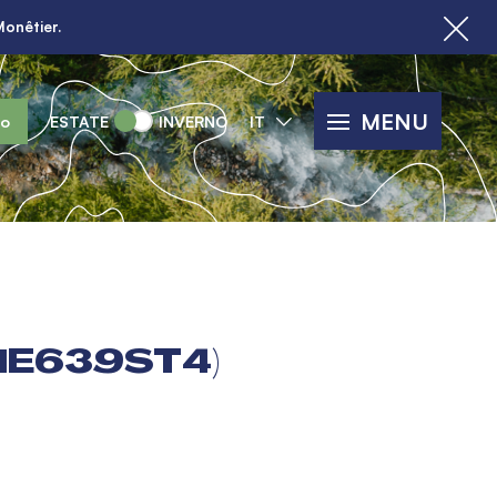
Monêtier.
MENU
lo
ESTATE
INVERNO
IT
ME639ST4)