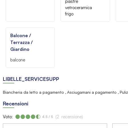
piastre
vetroceramica
frigo
Balcone /
Terrazza /
Giardino
balcone
LIBELLE_SERVICESUPP
Biancheria da letto a pagamento
Asciugamani a pagamento
Puli
Recensioni
Voto:
(
2
recensione
)
4.5
/ 5