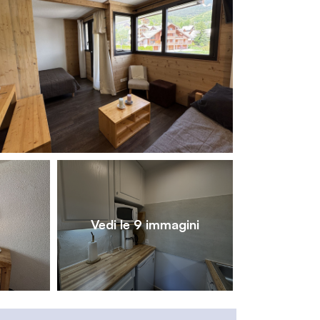
1
/
9
Vedi le 9 immagini