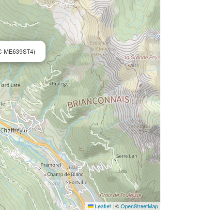
C-ME639ST4)
Leaflet
|
©
OpenStreetMap