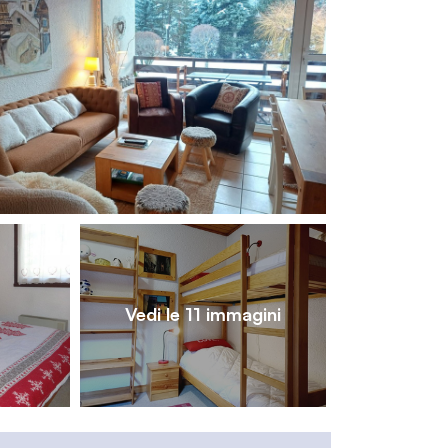
1
/
11
Vedi le 11 immagini