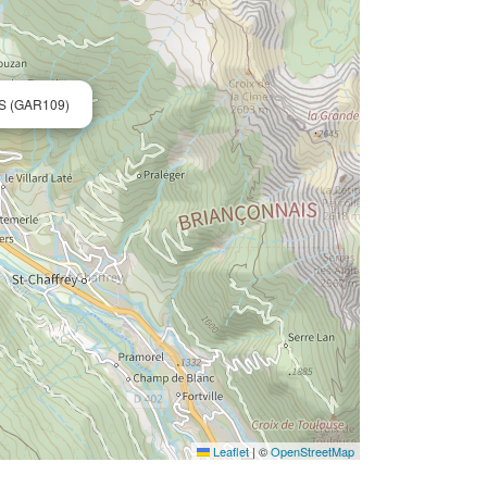
S (GAR109)
Leaflet
|
©
OpenStreetMap