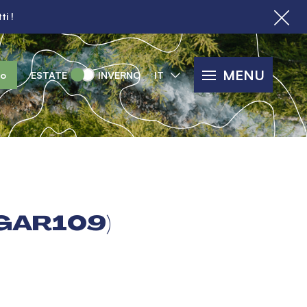
ti !
MENU
lo
ESTATE
INVERNO
IT
(GAR109)