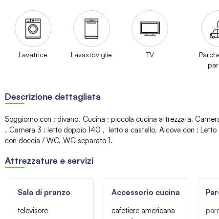
Lavatrice
Lavastoviglie
TV
Parch
par
Descrizione dettagliata
Soggiorno con
:
divano
Cucina
:
piccola cucina attrezzata
Camer
Camera 3
:
letto doppio 140
letto a castello
Alcova con
:
Letto 
con doccia / WC
WC separato
1
Attrezzature e servizi
Sala di pranzo
Accessorio cucina
Par
televisore
cafetiere americana
par