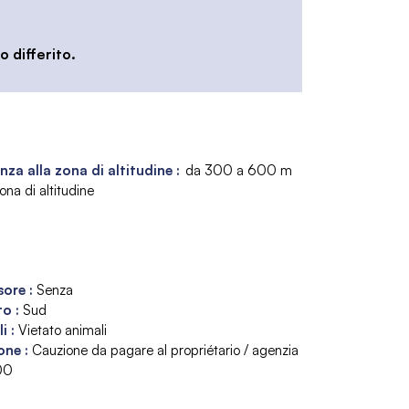
 differito.
nza alla zona di altitudine :
da 300 a 600 m
ona di altitudine
sore
:
Senza
to
:
Sud
li
:
Vietato animali
one
:
Cauzione da pagare al propriétario / agenzia
00