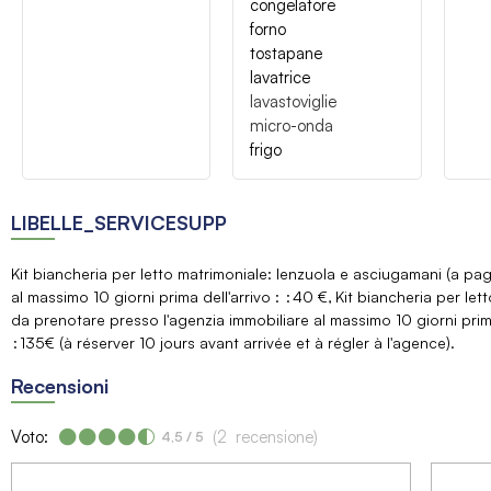
congelatore
forno
tostapane
lavatrice
lavastoviglie
micro-onda
frigo
LIBELLE_SERVICESUPP
Kit biancheria per letto matrimoniale: lenzuola e asciugamani (a p
al massimo 10 giorni prima dell'arrivo :
40 €
Kit biancheria per le
da prenotare presso l'agenzia immobiliare al massimo 10 giorni prima
135€ (à réserver 10 jours avant arrivée et à régler à l'agence)
Recensioni
Voto:
(
2
recensione
)
4,5
/ 5