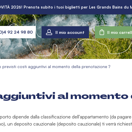
VITÀ 2026! Prenota subito i tuoi biglietti per Les Grands Bains du 
Il mio account
0)4 92 24 98 80
Il mio carrel
 previsti costi aggiuntivi al momento della prenotazione ?
aggiuntivi al momento
mporto dipende dalla classificazione dell'appartamento (da pagare p
o), un deposito cauzionale (deposito cauzionale) ti verrà richiest