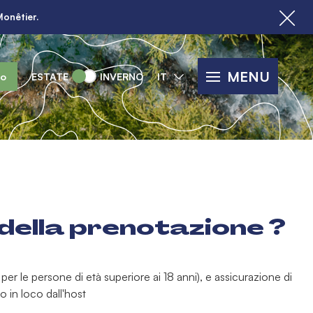
Monêtier.
MENU
lo
ESTATE
INVERNO
IT
 della prenotazione ?
er le persone di età superiore ai 18 anni), e assicurazione di
o in loco dall'host