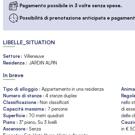
Pagamento possibile in 3 volte senza spese.
Possibilità di prenotazione anticipata e pagamento
LIBELLE_SITUATION
Settore :
Villeneuve
Residenza :
JARDIN ALPIN
In breve
Tipo di alloggio
:
Appartamento in una residenza
Anima
Numero di stanze
:
4 stanze duplex
Regole
Classificazione
:
Non classificati
nello s
Capacità massima
:
7
persone
di esse
Superficie
:
70
metri quadrati
delle c
Piano
:
3° piano
Su 3 livelli
Cauzi
Ascensore
:
Senza
in €
5