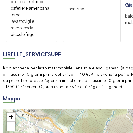
bollitore elettrico
Gia
cafetiere americana
lavatrice
forno
bal
lavastoviglie
mobi
micro-onda
piccolo frigo
LIBELLE_SERVICESUPP
Kit biancheria per letto matrimoniale: lenzuola e asciugamani (a p
al massimo 10 giorni prima dell'arrivo :
40 €
Kit biancheria per le
da prenotare presso l'agenzia immobiliare al massimo 10 giorni prima
135€ (à réserver 10 jours avant arrivée et à régler à l'agence)
Mappa
+
−