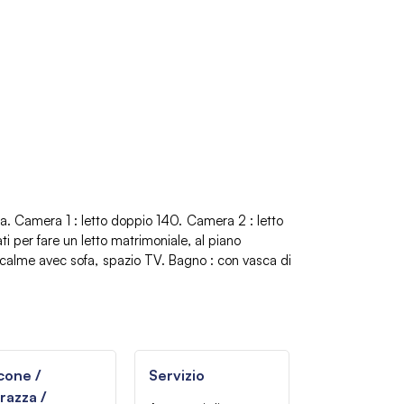
ta
Camera 1
:
letto doppio 140
Camera 2
:
letto
ti per fare un letto matrimoniale
al piano
 calme avec sofa
spazio TV
Bagno
:
con vasca di
cone /
Servizio
razza /