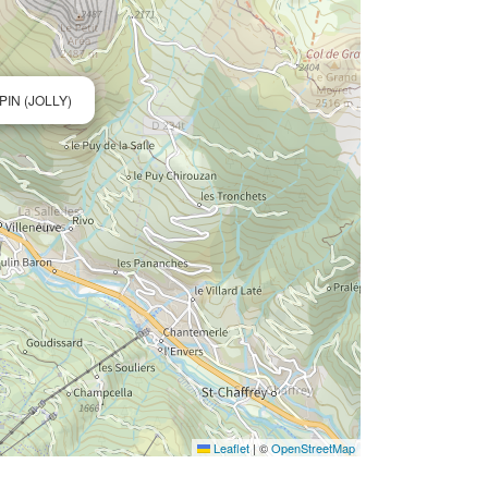
IN (JOLLY)
Leaflet
|
©
OpenStreetMap