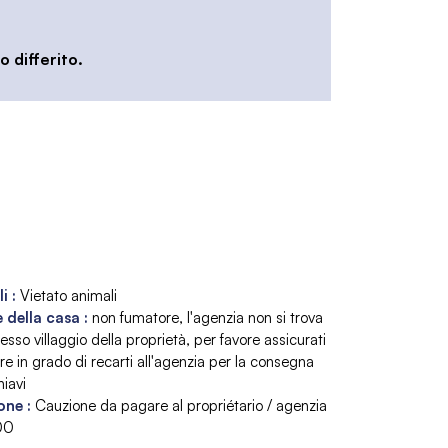
 differito.
li
:
Vietato animali
 della casa
:
non fumatore
l'agenzia non si trova
tesso villaggio della proprietà
per favore assicurati
re in grado di recarti all'agenzia per la consegna
hiavi
one
:
Cauzione da pagare al propriétario / agenzia
00