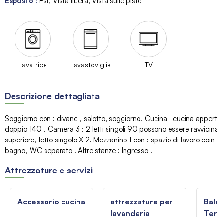
Esposto
:
Est
Vista libera
Vista sulle piste
Lavatrice
Lavastoviglie
TV
Descrizione dettagliata
Soggiorno con
:
divano
salotto
soggiorno
Cucina
:
cucina apper
doppio 140
Camera 3
:
2 letti singoli 90 possono essere ravvicina
superiore
letto singolo
X 2
Mezzanino 1 con
:
spazio di lavoro
coin
bagno
WC separato
Altre stanze
:
Ingresso
Attrezzature e servizi
Accessorio cucina
attrezzature per
Bal
lavanderia
Ter