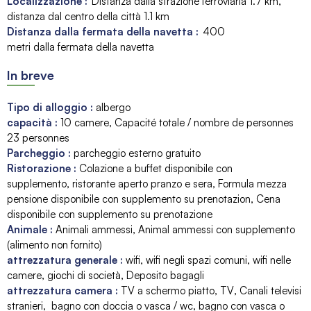
Localizzazione :
Distanza dalla strazione ferroviaria
1.7 km
distanza dal centro della città
1.1 km
Distanza dalla fermata della navetta :
400
metri dalla fermata della navetta
In breve
Tipo di alloggio
:
albergo
capacità
:
10
camere
Capacité totale / nombre de personnes
23 personnes
Parcheggio
:
parcheggio esterno gratuito
Ristorazione
:
Colazione a buffet disponibile con
supplemento
ristorante aperto pranzo e sera
Formula mezza
pensione disponibile con supplemento su prenotazion
Cena
disponibile con supplemento su prenotazione
Animale
:
Animali ammessi
Animal ammessi con supplemento
(alimento non fornito)
attrezzatura generale
:
wifi
wifi negli spazi comuni
wifi nelle
camere
giochi di società
Deposito bagagli
attrezzatura camera
:
TV a schermo piatto
TV
Canali televisi
stranieri
bagno con doccia o vasca / wc
bagno con vasca o