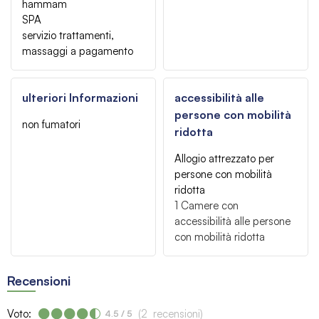
hammam
SPA
servizio trattamenti,
massaggi a pagamento
ulteriori Informazioni
accessibilità alle
persone con mobilità
non fumatori
ridotta
Allogio attrezzato per
persone con mobilità
ridotta
1
Camere con
accessibilità alle persone
con mobilità ridotta
Recensioni
Voto:
(
2
recensioni
)
4.5
/ 5