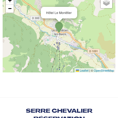
+
−
Hôtel Le Monêtier
Leaflet
|
©
OpenStreetMap
SERRE CHEVALIER