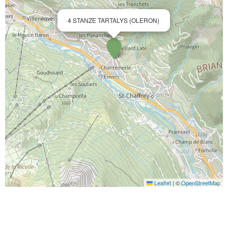
4 STANZE TARTALYS (OLERON)
Leaflet
|
©
OpenStreetMap