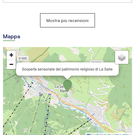
Mostra più recensioni
Mappa
+
−
Scoperta sensoriale del patrimonio religioso di La Salle
Leaflet
|
©
OpenStreetMap