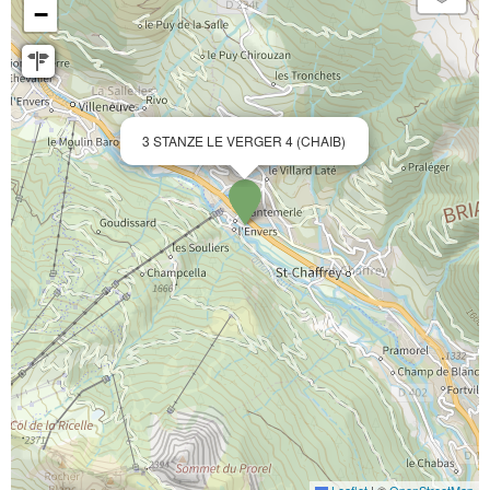
−
3 STANZE LE VERGER 4 (CHAIB)
Leaflet
|
©
OpenStreetMap