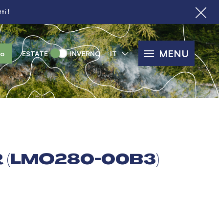
ti !
MENU
lo
ESTATE
INVERNO
IT
 (LMO280-00B3)