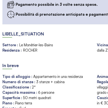
Pagamento possibile in 3 volte senza spese.
Possibilità di prenotazione anticipata e pagamento
LIBELLE_SITUATION
Settore :
Le Monêtier-les-Bains
Vicina
Residenza :
ROCHER
dalla Z
In breve
Tipo di alloggio
:
Appartamento in una residenza
Anima
Numero di stanze
:
3 stanze + cabina
Regole
Classificazione
:
2*
villagg
Capacità massima
:
6
persone
grado d
Superficie
:
50
metri quadrati
Cauzi
Piano
:
Piano terra
in €
3