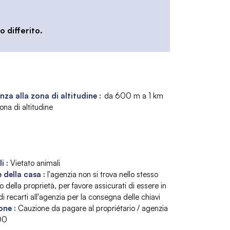
 differito.
nza alla zona di altitudine :
da 600 m a 1 km
ona di altitudine
li
:
Vietato animali
 della casa
:
l'agenzia non si trova nello stesso
io della proprietà
per favore assicurati di essere in
i recarti all'agenzia per la consegna delle chiavi
one
:
Cauzione da pagare al propriétario / agenzia
00