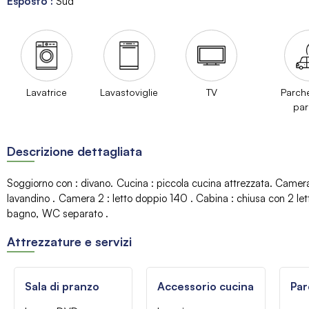
Esposto
:
Sud
Lavatrice
Lavastoviglie
TV
Parch
par
Descrizione dettagliata
Soggiorno con
:
divano
Cucina
:
piccola cucina attrezzata
Camer
lavandino
Camera 2
:
letto doppio 140
Cabina
:
chiusa con 2 lett
bagno
WC separato
Attrezzature e servizi
Sala di pranzo
Accessorio cucina
Par