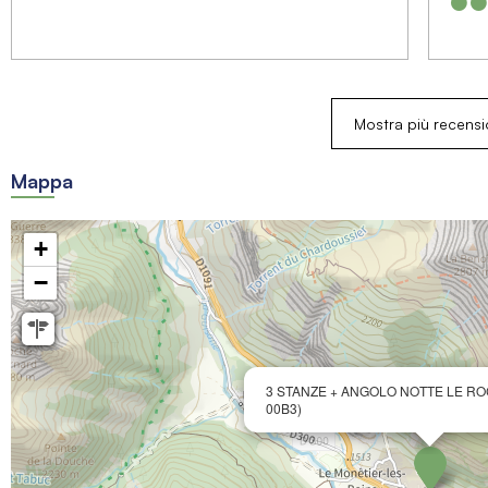
Mostra più recensi
Mappa
+
−
3 STANZE + ANGOLO NOTTE LE RO
00B3)