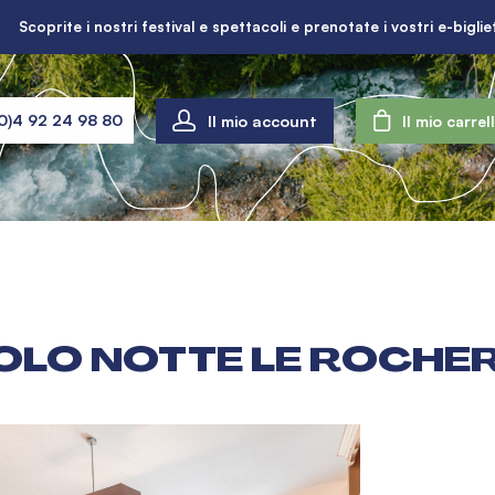
Scoprite i nostri festival e spettacoli e prenotate i vostri e-bigliet
Il mio account
0)4 92 24 98 80
Il mio carrel
)
GOLO NOTTE LE ROCHER