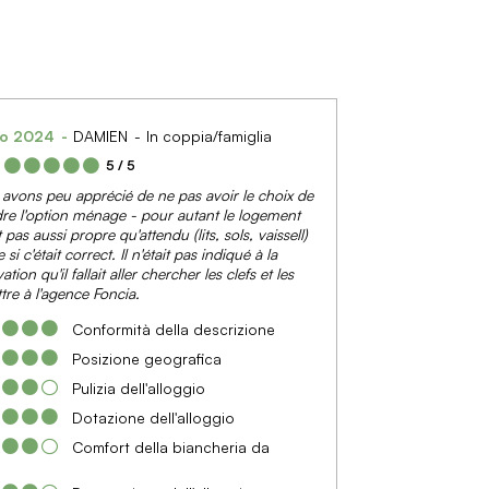
io 2024
DAMIEN
In coppia/famiglia
:
5
/ 5
avons peu apprécié de ne pas avoir le choix de
re l'option ménage - pour autant le logement
t pas aussi propre qu'attendu (lits, sols, vaissell)
i c'était correct. Il n'était pas indiqué à la
ation qu'il fallait aller chercher les clefs et les
tre à l'agence Foncia.
Conformità della descrizione
Posizione geografica
Pulizia dell'alloggio
Dotazione dell'alloggio
Comfort della biancheria da