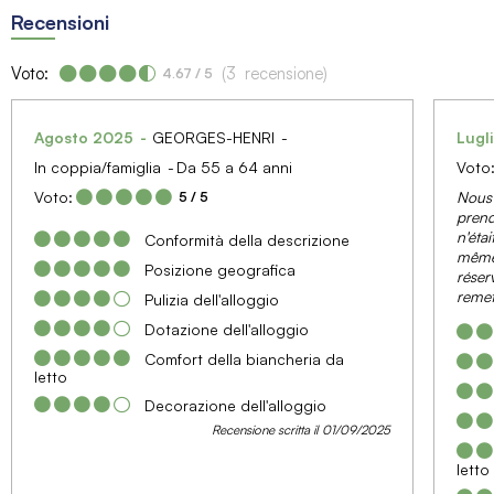
Recensioni
Voto:
(
3
recensione
)
4.67
/ 5
Agosto 2025
GEORGES-HENRI
Lugl
In coppia/famiglia
Da 55 a 64 anni
Voto
Nous 
Voto:
5
/ 5
prend
n'étai
Conformità della descrizione
même s
Posizione geografica
réserv
remet
Pulizia dell'alloggio
Dotazione dell'alloggio
Comfort della biancheria da
letto
Decorazione dell'alloggio
Recensione scritta il 01/09/2025
letto