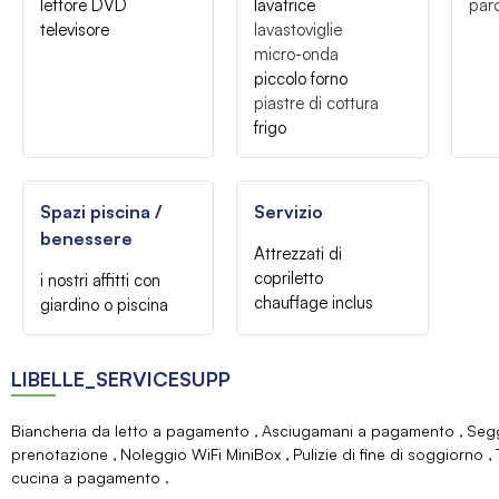
lettore DVD
lavatrice
par
televisore
lavastoviglie
micro-onda
piccolo forno
piastre di cottura
frigo
Spazi piscina /
Servizio
benessere
Attrezzati di
copriletto
i nostri affitti con
chauffage inclus
giardino o piscina
LIBELLE_SERVICESUPP
Biancheria da letto a pagamento
Asciugamani a pagamento
Segg
prenotazione
Noleggio WiFi MiniBox
Pulizie di fine di soggiorno
cucina a pagamento