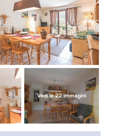
1
/
22
Vedi le 22 immagini