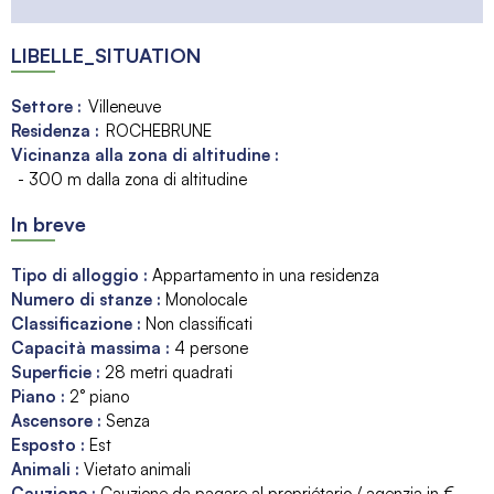
LIBELLE_SITUATION
Settore :
Villeneuve
Residenza :
ROCHEBRUNE
Vicinanza alla zona di altitudine :
- 300 m dalla zona di altitudine
In breve
Tipo di alloggio
:
Appartamento in una residenza
Numero di stanze
:
Monolocale
Classificazione
:
Non classificati
Capacità massima
:
4
persone
Superficie
:
28
metri quadrati
Piano
:
2° piano
Ascensore
:
Senza
Esposto
:
Est
Animali
:
Vietato animali
Cauzione
:
Cauzione da pagare al propriétario / agenzia in €