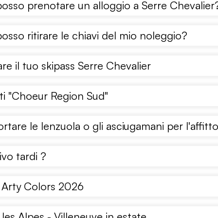
sso prenotare un alloggio a Serre Chevalier
sso ritirare le chiavi del mio noleggio?
e il tuo skipass Serre Chevalier
i "Choeur Region Sud"
rtare le lenzuola o gli asciugamani per l'affitt
ivo tardi ?
l Arty Colors 2026
 les Alpes - Villeneuve in estate