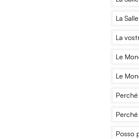
La Salle
La vost
Le Monê
Le Monê
Perché 
Perché 
Posso p