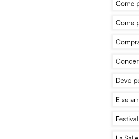
Come po
Come po
Comprar
Concert
Devo po
E se arr
Festiva
La Salle