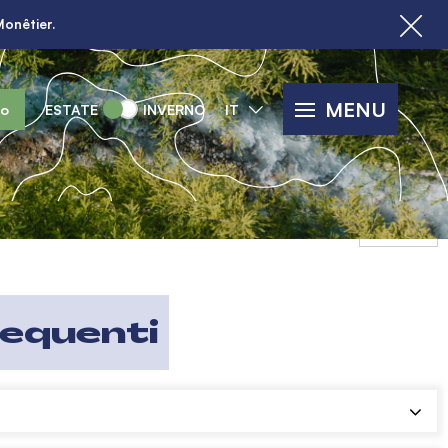
Monêtier.
MENU
lo
ESTATE
INVERNO
IT
Share
equenti