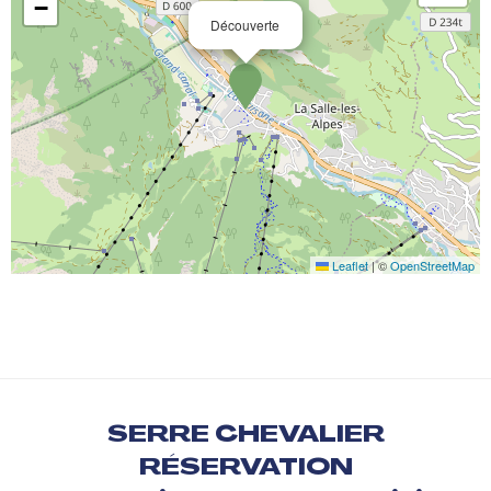
−
Découverte
Leaflet
|
©
OpenStreetMap
SERRE CHEVALIER
RÉSERVATION