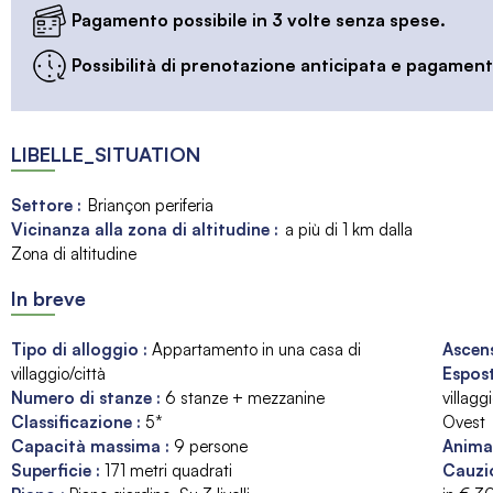
Pagamento possibile in 3 volte senza spese.
Possibilità di prenotazione anticipata e pagamento
LIBELLE_SITUATION
Settore :
Briançon periferia
Vicinanza alla zona di altitudine :
a più di 1 km dalla
Zona di altitudine
In breve
Tipo di alloggio
:
Appartamento in una casa di
Ascen
villaggio/città
Espos
Numero di stanze
:
6 stanze + mezzanine
villagg
Classificazione
:
5*
Ovest
Capacità massima
:
9
persone
Anima
Superficie
:
171
metri quadrati
Cauzi