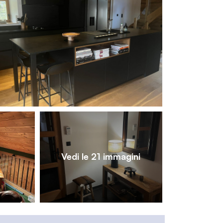
1
/
21
Vedi le 21 immagini