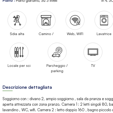
Piano
:
Piano giardino
Su 3 livelli
in €
3
Sdia alta
Camino /
Web, WIFI
Lavatrice
Locale per sci
Parcheggio /
TV
parking
Descrizione dettagliata
Soggiorno con
:
divano
2
ampio soggiorno
sala da pranza e sogg
aperta attrezzata con zona pranzo
Camera 1
:
2 letti singoli 80
ba
lavandino
WC
wifi
Camera 2
:
letto doppio 160
bagno piccolo 