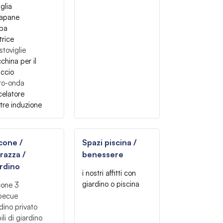
glia
tapane
pa
trice
stoviglie
hina per il
ccio
ro-onda
celatore
tre induzione
cone /
Spazi piscina /
razza /
benessere
rdino
i nostri affitti con
giardino o piscina
cone
3
becue
dino privato
li di giardino