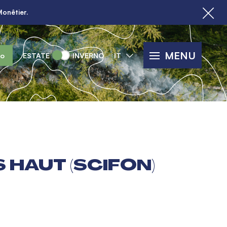
Monêtier.
MENU
lo
ESTATE
INVERNO
IT
 HAUT (SCIFON)