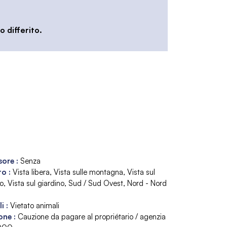
 differito.
sore
:
Senza
to
:
Vista libera
Vista sulle montagna
Vista sul
io
Vista sul giardino
Sud / Sud Ovest
Nord - Nord
li
:
Vietato animali
one
:
Cauzione da pagare al propriétario / agenzia