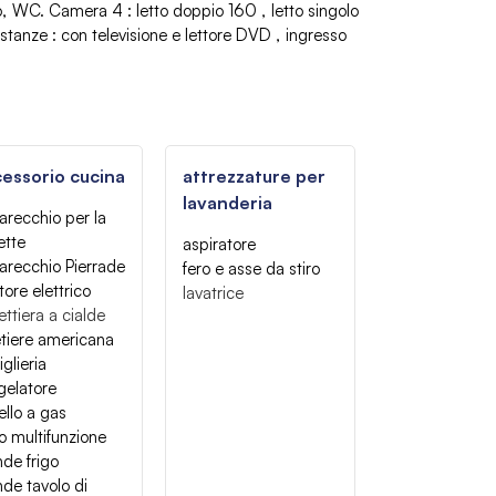
o
WC
Camera 4
:
letto doppio 160
letto singolo
 stanze
:
con televisione e lettore DVD
ingresso
essorio cucina
attrezzature per
lavanderia
recchio per la
ette
aspiratore
arecchio Pierrade
fero e asse da stiro
itore elettrico
lavatrice
ettiera a cialde
tiere americana
iglieria
gelatore
ello a gas
o multifunzione
de frigo
de tavolo di