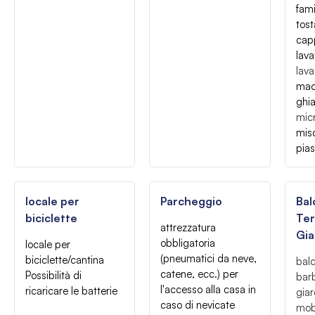
fami
tos
cap
lava
lava
macc
ghia
mic
mis
pias
locale per
Parcheggio
Bal
biciclette
Ter
attrezzatura
Gia
obbligatoria
locale per
(pneumatici da neve,
biciclette/cantina
bal
catene, ecc.) per
Possibilità di
bar
l'accesso alla casa in
ricaricare le batterie
giar
caso di nevicate
mobi