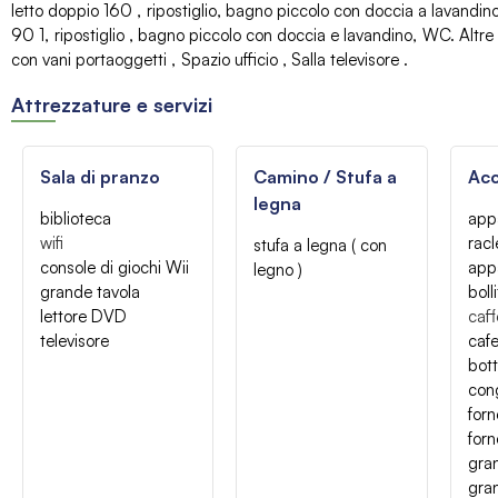
letto doppio 160
ripostiglio
bagno piccolo con doccia a lavandin
90
1
ripostiglio
bagno piccolo con doccia e lavandino
WC
Altre
con vani portaoggetti
Spazio ufficio
Salla televisore
Attrezzature e servizi
Sala di pranzo
Camino / Stufa a
Acc
legna
biblioteca
appa
wifi
racl
stufa a legna ( con
console di giochi Wii
app
legno )
grande tavola
boll
lettore DVD
caff
televisore
cafe
bott
con
forn
forn
gran
gran