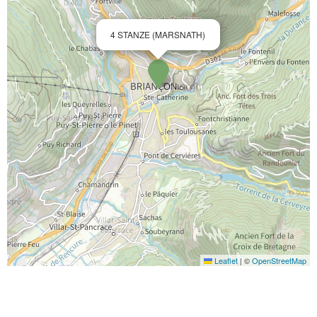
4 STANZE (MARSNATH)
Leaflet
|
©
OpenStreetMap