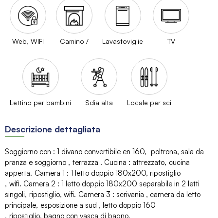
Web, WIFI
Camino /
Lavastoviglie
TV
Lettino per bambini
Sdia alta
Locale per sci
Descrizione dettagliata
Soggiorno con
:
1 divano convertibile
en 160
poltrona
sala da
pranza e soggiorno
terrazza
Cucina
:
attrezzato
cucina
apperta
Camera 1
:
1 letto doppio 180x200
ripostiglio
wifi
Camera 2
:
1 letto doppio 180x200 separabile in 2 letti
singoli
ripostiglio
wifi
Camera 3
:
scrivania
camera da letto
principale
esposizione a sud
letto doppio 160
ripostiglio
bagno con vasca di bagno,