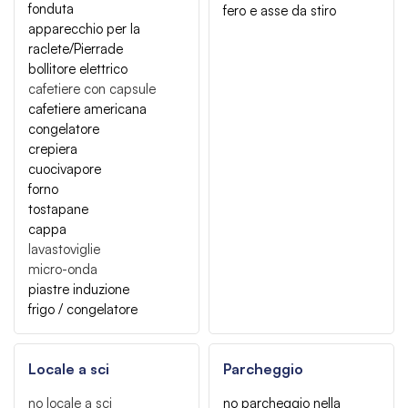
fonduta
fero e asse da stiro
apparecchio per la
raclete/Pierrade
bollitore elettrico
cafetiere con capsule
cafetiere americana
congelatore
crepiera
cuocivapore
forno
tostapane
cappa
lavastoviglie
micro-onda
piastre induzione
frigo / congelatore
Locale a sci
Parcheggio
no locale a sci
no parcheggio nella