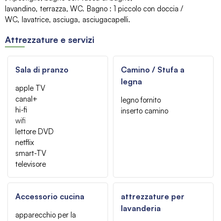
lavandino
terrazza
WC
Bagno
:
1
piccolo con doccia /
WC
lavatrice
asciuga
asciugacapelli
Attrezzature e servizi
Sala di pranzo
Camino / Stufa a
legna
apple TV
canal+
legno fornito
hi-fi
inserto camino
wifi
lettore DVD
netflix
smart-TV
televisore
Accessorio cucina
attrezzature per
lavanderia
apparecchio per la