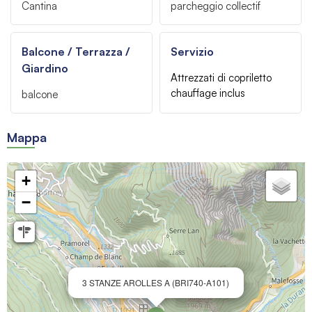
Cantina
parcheggio
collectif
Balcone / Terrazza /
Servizio
Giardino
Attrezzati di copriletto
chauffage inclus
balcone
Mappa
+
−
3 STANZE AROLLES A (BRI740-A101)