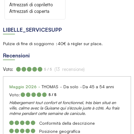
Attrezzati di copriletto
Attrezzati di coperta
LIBELLE_SERVICESUPP
Pulizie di fine di soggiorno
40€ à régler sur place
Recensioni
Voto:
(
13
recensione
)
5
/ 5
Maggio 2026
THOMAS
Da solo
Da 45 a 54 anni
Voto:
5
/ 5
Hébergement tout confort et fonctionnel, très bien situé en
ville, calme avec la Guisane qui s'écoule juste à côté. Au frais
même pendant cette semaine de canicule.
Conformità della descrizione
Posizione geografica