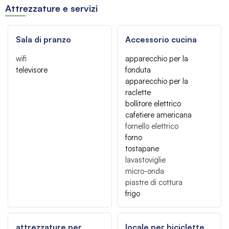
Attrezzature e servizi
Sala di pranzo
Accessorio cucina
wifi
apparecchio per la
televisore
fonduta
apparecchio per la
raclette
bollitore elettrico
cafetiere americana
fornello elettrico
forno
tostapane
lavastoviglie
micro-onda
piastre di cottura
frigo
attrezzature per
locale per biciclette