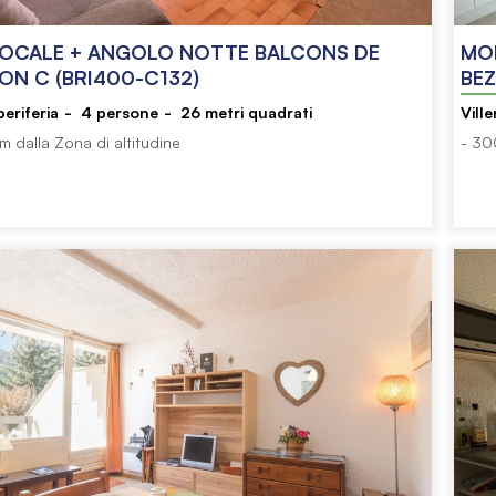
CALE + ANGOLO NOTTE BALCONS DE
MO
ON C (BRI400-C132)
BEZ
eriferia
4
persone
26
metri quadrati
Vill
km dalla Zona di altitudine
- 30