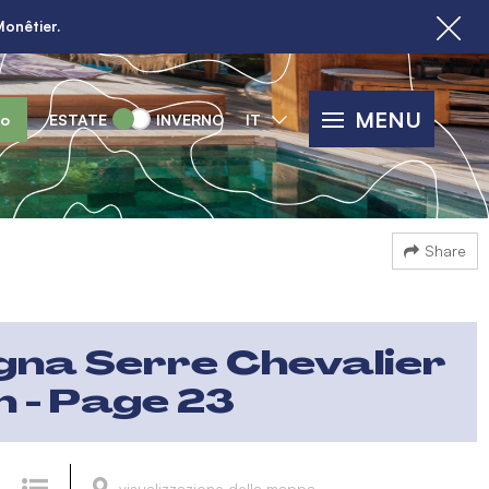
Monêtier.
MENU
lo
ESTATE
INVERNO
IT
Share
gna Serre Chevalier
n - Page 23
visualizzazione della mappa