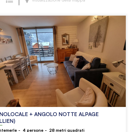
NOLOCALE + ANGOLO NOTTE ALPAGE
LLIEN)
ntemerle
4
persone
28
metri quadrati