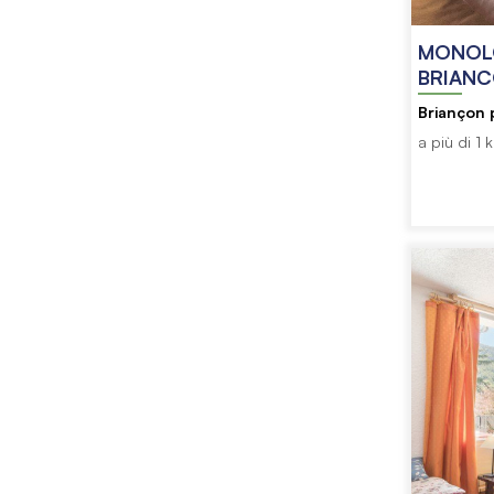
MONOLO
BRIANC
Briançon p
a più di 1 