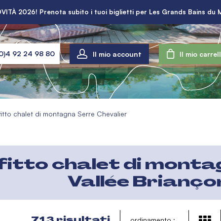
VITÀ 2026! Prenota subito i tuoi biglietti per Les Grands Bains du 
Il mio account
0)4 92 24 98 80
Il mio carrel
fitto chalet di montagna Serre Chevalier
fitto chalet di monta
Vallée Brianço
713
risultati
ordinamento :