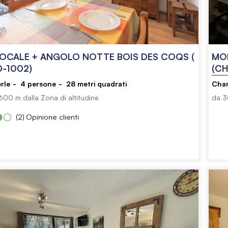
CALE + ANGOLO NOTTE BOIS DES COQS (
MO
-1002)
(CH
rle
4
persone
28
metri quadrati
Cha
00 m dalla Zona di altitudine
da 3
(2)
Opinione clienti