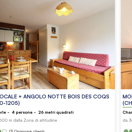
CALE + ANGOLO NOTTE BOIS DES COQS
MO
0-1205)
(CH
rle
4
persone
26
metri quadrati
Cha
00 m dalla Zona di altitudine
da 3
(1)
Opinione clienti