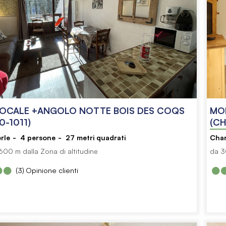
CALE +ANGOLO NOTTE BOIS DES COQS
MO
0-1011)
(CH
rle
4
persone
27
metri quadrati
Cha
00 m dalla Zona di altitudine
da 3
(3)
Opinione clienti