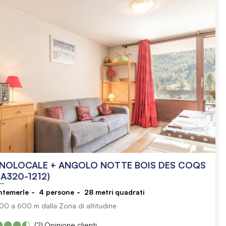
NOLOCALE + ANGOLO NOTTE BOIS DES COQS
A320-1212)
ntemerle
4
persone
28
metri quadrati
00 a 600 m dalla Zona di altitudine
(2)
Opinione clienti