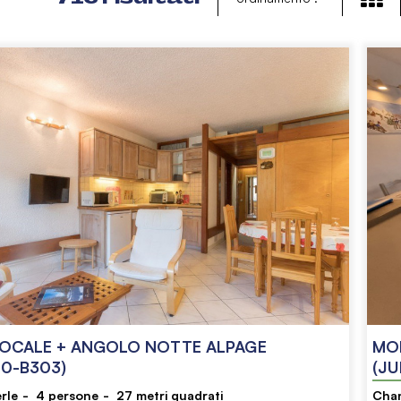
CALE + ANGOLO NOTTE ALPAGE
MO
0-B303)
(JU
rle
4
persone
27
metri quadrati
Cha