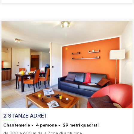
2 STANZE ADRET
Chantemerle
4
persone
29
metri quadrati
da 300 a 600 m dalla Zona di altitudine