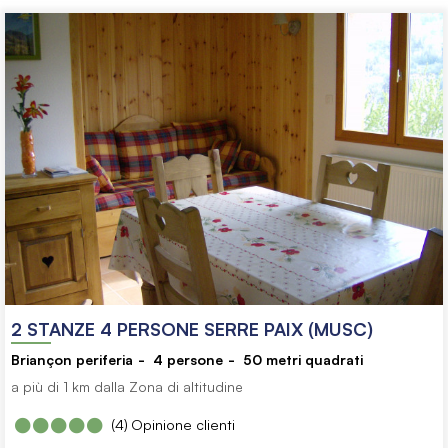
2 STANZE 4 PERSONE SERRE PAIX (MUSC)
Briançon periferia
4
persone
50
metri quadrati
a più di 1 km dalla Zona di altitudine
(4)
Opinione clienti