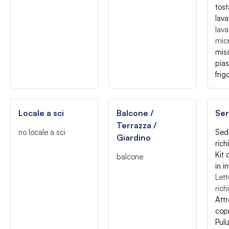
tos
lava
lava
mic
mis
pias
frig
Locale a sci
Balcone /
Ser
Terrazza /
no locale a sci
Sed
Giardino
rich
Kit 
balcone
in i
Let
rich
Attr
copr
Puli