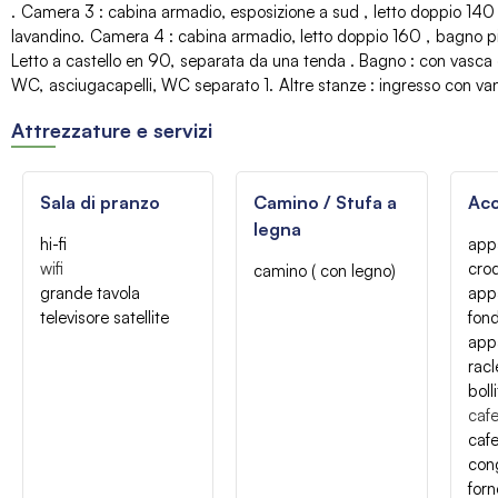
Camera 3
:
cabina armadio
esposizione a sud
letto doppio 140
lavandino
Camera 4
:
cabina armadio
letto doppio 160
bagno pi
Letto a castello
en 90
separata da una tenda
Bagno
:
con vasca
WC
asciugacapelli
WC separato
1
Altre stanze
:
ingresso con van
Attrezzature e servizi
Sala di pranzo
Camino / Stufa a
Acc
legna
hi-fi
app
wifi
cro
camino ( con legno)
grande tavola
appa
televisore satellite
fon
appa
racl
boll
cafe
cafe
con
forn