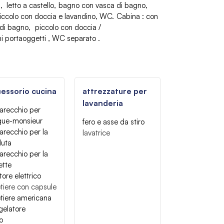
letto a castello
bagno con vasca di bagno,
ccolo con doccia e lavandino
WC
Cabina
:
con
 di bagno
piccolo con doccia /
i portaoggetti
WC separato
essorio cucina
attrezzature per
lavanderia
arecchio per
que-monsieur
fero e asse da stiro
recchio per la
lavatrice
duta
recchio per la
ette
itore elettrico
tiere con capsule
tiere americana
gelatore
o