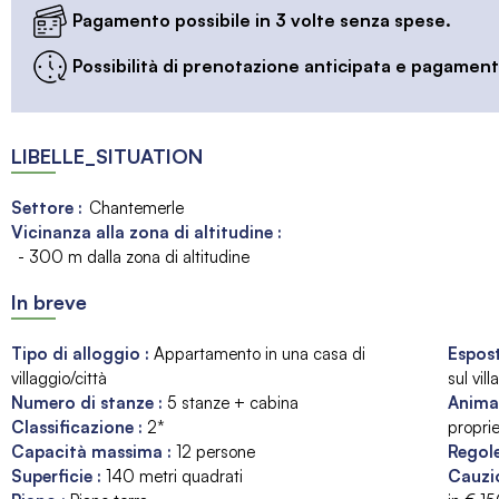
Pagamento possibile in 3 volte senza spese.
Possibilità di prenotazione anticipata e pagamento
LIBELLE_SITUATION
Settore :
Chantemerle
Vicinanza alla zona di altitudine :
- 300 m dalla zona di altitudine
In breve
Tipo di alloggio
:
Appartamento in una casa di
Espos
villaggio/città
sul vil
Numero di stanze
:
5 stanze + cabina
Anima
Classificazione
:
2*
proprie
Capacità massima
:
12
persone
Regole
Superficie
:
140
metri quadrati
Cauzi