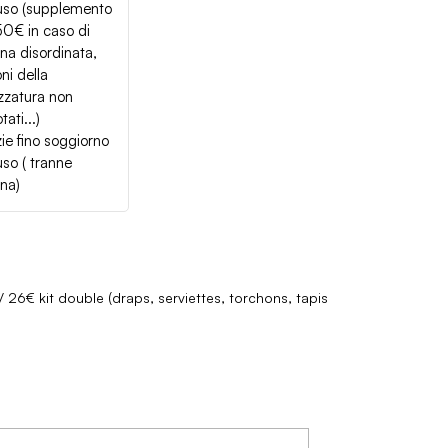
luso (supplemento
50€ in caso di
na disordinata,
ni della
zzatura non
tati...)
zie fino soggiorno
uso ( tranne
na)
/ 26€ kit double (draps, serviettes, torchons, tapis