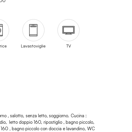
500
rice
Lavastoviglie
TV
orno
salotto
senza letto
soggiorno
Cucina
:
dio
letto doppio 160
ripostiglio
bagno piccolo,
o 160
bagno piccolo con doccia e lavandino
WC