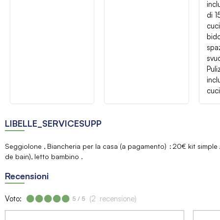
inc
di 1
cuci
bido
spa
svuo
Puli
incl
cuci
LIBELLE_SERVICESUPP
Seggiolone
Biancheria per la casa (a pagamento)
20€ kit simple 
de bain)
letto bambino
Recensioni
Voto:
(
2
recensione
)
5
/ 5