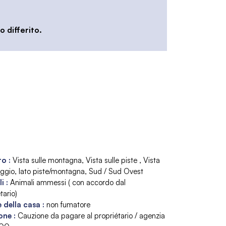
 differito.
to
:
Vista sulle montagna
Vista sulle piste
Vista
laggio
lato piste/montagna
Sud / Sud Ovest
li
:
Animali ammessi ( con accordo dal
tario)
 della casa
:
non fumatore
one
:
Cauzione da pagare al propriétario / agenzia