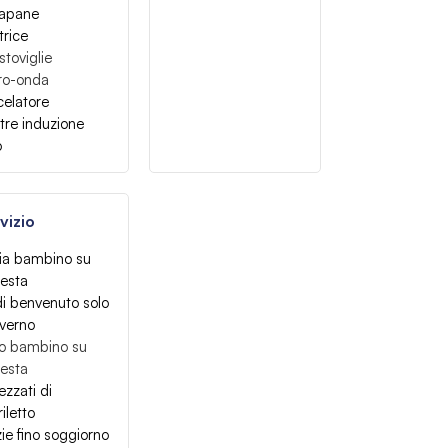
tapane
trice
stoviglie
ro-onda
celatore
tre induzione
o
vizio
ia bambino su
iesta
di benvenuto solo
nverno
to bambino su
iesta
ezzati di
iletto
zie fino soggiorno