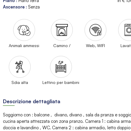
Piano
:
Piano terra
in €
1
Ascensore
:
Senza
Animali ammessi
Camino /
Web, WIFI
Lavat
Sdia alta
Lettino per bambini
Descrizione dettagliata
Soggiorno con
:
balcone
divano
divano
sala da pranza e soggi
cucina aperta attrezzata con zona pranzo
Camera 1
:
cabina arma
doccia e lavandino
WC
Camera 2
:
cabina armadio
letto doppi