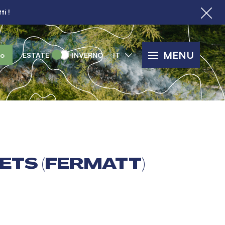
ti !
MENU
lo
ESTATE
INVERNO
IT
ETS (FERMATT)