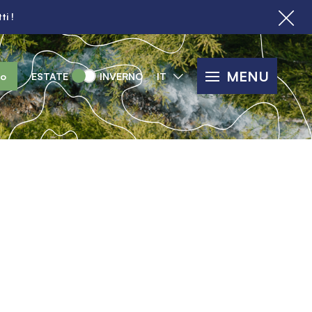
ti !
MENU
lo
ESTATE
INVERNO
IT