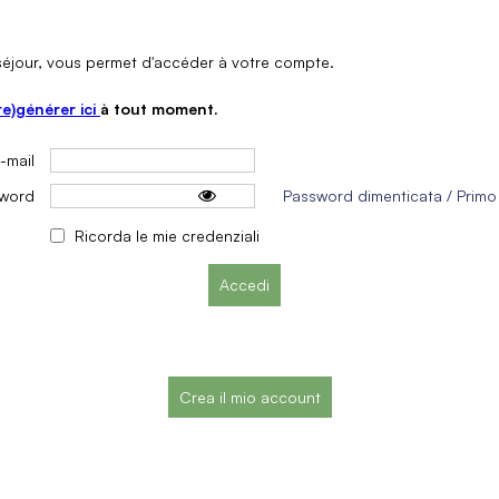
 séjour, vous permet d'accéder à votre compte.
re)générer ici
à tout moment.
-mail
sword
Password dimenticata / Prim
Ricorda le mie credenziali
Crea il mio account