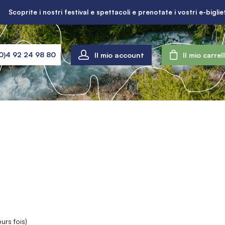
Scoprite i nostri festival e spettacoli e prenotate i vostri e-bigliet
Il mio account
0)4 92 24 98 80
Il mio carrel
urs fois)