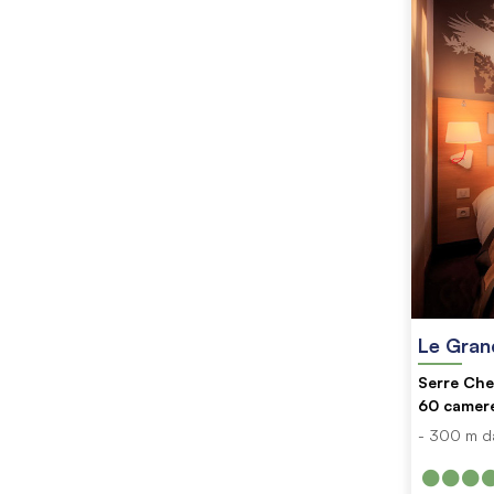
Le Gran
Serre Chev
60
camer
- 300 m da