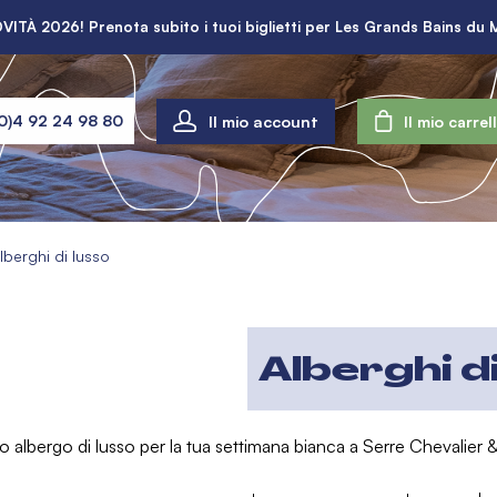
VITÀ 2026! Prenota subito i tuoi biglietti per Les Grands Bains du 
Il mio account
0)4 92 24 98 80
Il mio carrel
lberghi di lusso
Alberghi d
uo albergo di lusso per la tua settimana bianca a Serre Chevalier 