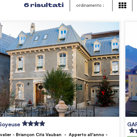
6
risultati
ordinamento :
Soyeuse
GAR
valier - Briançon Cità Vauban
Apperto all'anno