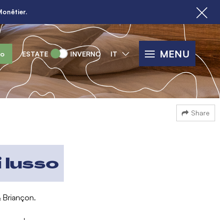
Monêtier.
MENU
lo
ESTATE
INVERNO
IT
Share
i lusso
& Briançon.