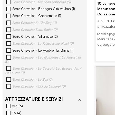
Serre Chevalier - Briançon sobborgo
(
0
)
10
camer
Manutenzi
Serre Chevalier - Briançon Cità Vauban
(
1
)
Colazione
Serre Chevalier - Chantemerle
(
1
)
a più di 1 
Serre Chevalier St Chaffrey
(
0
)
attrezzatu
Serre Chevalier Serre Ratier
(
0
)
Servizi a pa
Serre Chevalier - Villeneuve
(
2
)
Manutenzio
Serre Chevalier - Le Fréjus (sulle piste)
(
0
)
da pagare 
Serre Chevalier - Le Monêtier les Bains
(
1
)
Serre Chevalier - Les Guibertes / Le Freyssinet
(
0
)
Serre Chevalier - Le Casset / Les Boussardes /
Le Lauzet
(
0
)
Serre Chevalier - Le Bez
(
0
)
Serre Chevalier - Col du Lautaret
(
0
)
ATTREZZATURE E SERVIZI
wifi
(
6
)
TV
(
4
)