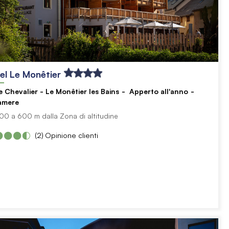
el Le Monêtier
e Chevalier - Le Monêtier les Bains
Apperto all'anno
amere
00 a 600 m dalla Zona di altitudine
(2)
Opinione clienti