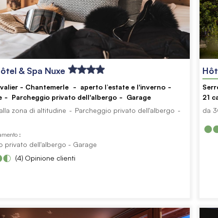
ôtel & Spa Nuxe
Hôt
valier - Chantemerle
aperto l’estate e l'inverno
Serr
e
Parcheggio privato dell'albergo
Garage
21
c
lla zona di altitudine
Parcheggio privato dell'albergo
da 3
gamento :
 privato dell'albergo
Garage
(4)
Opinione clienti