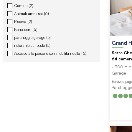
Camino
(
2
)
Animali ammessi
(
6
)
Piscina
(
2
)
Benessere
(
6
)
parcheggio garage
(
5
)
Grand H
ristorante sul posto
(
5
)
Serre Che
Accesso alle persone con mobilità ridotta
(
6
)
64
camer
- 300 m da
Garage
Servizi a pa
Parcheggio