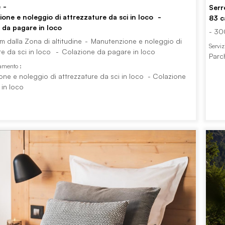
e
Serr
one e noleggio di attrezzature da sci in loco
83
c
 da pagare in loco
- 30
km dalla Zona di altitudine
Manutenzione e noleggio di
Serviz
re da sci in loco
Colazione da pagare in loco
Parc
gamento :
ne e noleggio di attrezzature da sci in loco
Colazione
in loco