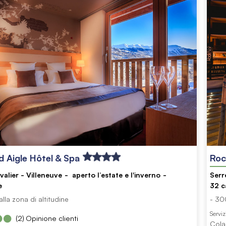
d Aigle Hôtel & Spa
Roc
alier - Villeneuve
aperto l’estate e l'inverno
Serr
e
32
c
lla zona di altitudine
- 30
Serviz
(2)
Opinione clienti
Cola