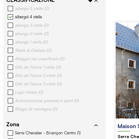
albergo 5 stelle
(
0
)
albergol 4 stelle
albergo 3 stelle
(
0
)
albergo 2 stelle
(
0
)
albergo 1 stella
(
0
)
Relais & Château
(
0
)
Alloggio non classificato
(
0
)
Gîte de France 1 stella
(
0
)
Gîte de France 2 stelle
(
0
)
Gîte de France 3 stelle
(
0
)
Logis Hotels
(
0
)
Autorizazazione gioventù e sport
(
0
)
Rifugio di montagna
(
0
)
Zona
Maison 
Serre Chevalier - Briançon Centro
(
1
)
Serre Che